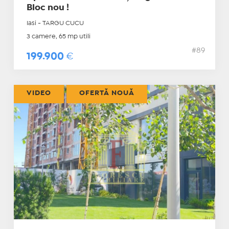
Bloc nou !
Iasi - TARGU CUCU
3 camere, 65 mp utili
#89
199.900
€
VIDEO
OFERTĂ NOUĂ