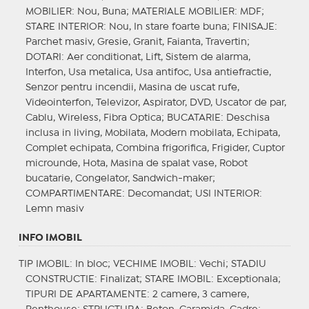
MOBILIER
: Nou, Buna;
MATERIALE MOBILIER
: MDF;
STARE INTERIOR
: Nou, In stare foarte buna;
FINISAJE
:
Parchet masiv, Gresie, Granit, Faianta, Travertin;
DOTARI
: Aer conditionat, Lift, Sistem de alarma,
Interfon, Usa metalica, Usa antifoc, Usa antiefractie,
Senzor pentru incendii, Masina de uscat rufe,
Videointerfon, Televizor, Aspirator, DVD, Uscator de par,
Cablu, Wireless, Fibra Optica;
BUCATARIE
: Deschisa
inclusa in living, Mobilata, Modern mobilata, Echipata,
Complet echipata, Combina frigorifica, Frigider, Cuptor
microunde, Hota, Masina de spalat vase, Robot
bucatarie, Congelator, Sandwich-maker;
COMPARTIMENTARE
: Decomandat;
USI INTERIOR
:
Lemn masiv
INFO IMOBIL
TIP IMOBIL
: In bloc;
VECHIME IMOBIL
: Vechi;
STADIU
CONSTRUCTIE
: Finalizat;
STARE IMOBIL
: Exceptionala;
TIPURI DE APARTAMENTE
: 2 camere, 3 camere,