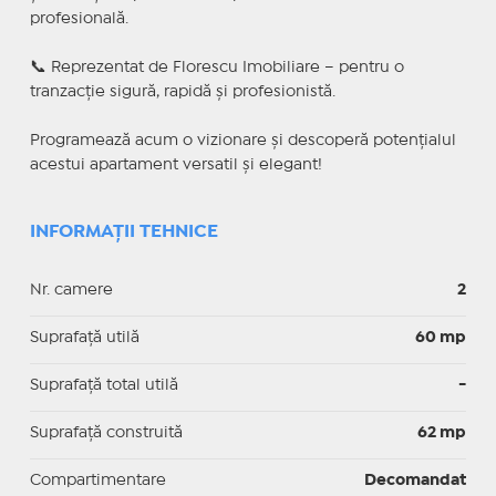
profesională.
📞 Reprezentat de Florescu Imobiliare – pentru o
tranzacție sigură, rapidă și profesionistă.
Programează acum o vizionare și descoperă potențialul
acestui apartament versatil și elegant!
INFORMAȚII TEHNICE
Nr. camere
2
Suprafaţă utilă
60 mp
Suprafaţă total utilă
-
Suprafaţă construită
62 mp
Compartimentare
Decomandat