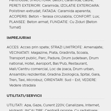
Penthouse;
STRUCTURA
: Beton, Caramida, Cadre;
PERETI EXTERIORI
: Caramida;
IZOLATIE EXTERIOARA
:
Polistiren extrudat;
FATADA
: Caramida aparenta;
ACOPERIS
: Beton - terasa circulabila;
CONFORT
: Lux;
PLANSEE
: Beton armat;
FUNDATIE
: Cu Ziduri (Beton
Turnat)
IMPREJURIMI
ACCES
: Acces prin spate;
STRAZI LIMITROFE
: Amenajate;
VECINATATI
: Magazine, Piata, Gradinita, Scoala,
Transport public, Parc, Padure, Drum judetean, Drum
national, Hotel, Aeroport, Bar/Pub, Restaurant,
Mall/Centru comercial, Loc de joaca, Drum urban,
Ansamblu rezidential, Gradina Zoologica, Spital, Gara,
Tren, Taxi, Microbuz;
ORIENTARI
: Sud - Est;
VEDERE
:
Vedere stradala
UTILITATI/SERVICII
UTILITATI
: Apa, Gaze, Curent 220V, Canalizare, Internet,
Hidranti;
INCALZIRE
: Centrală proprie, Cu radiatoare;