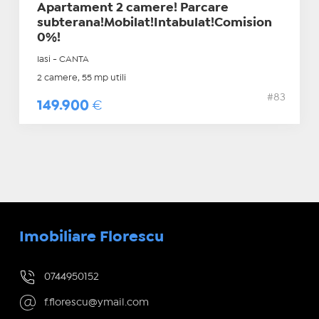
Apartament 2 camere! Parcare
subterana!Mobilat!Intabulat!Comision
0%!
Iasi - CANTA
2 camere, 55 mp utili
#83
149.900
€
Imobiliare Florescu
0744950152
f.florescu@ymail.com