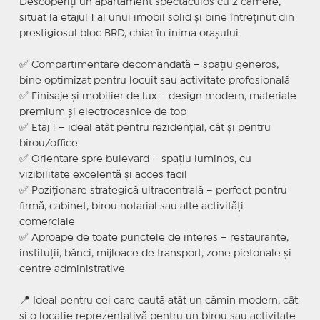
Descoperiți un apartament spectaculos cu 2 camere,
situat la etajul 1 al unui imobil solid și bine întreținut din
prestigiosul bloc BRD, chiar în inima orașului.
✅ Compartimentare decomandată – spațiu generos,
bine optimizat pentru locuit sau activitate profesională
✅ Finisaje și mobilier de lux – design modern, materiale
premium și electrocasnice de top
✅ Etaj 1 – ideal atât pentru rezidențial, cât și pentru
birou/office
✅ Orientare spre bulevard – spațiu luminos, cu
vizibilitate excelentă și acces facil
✅ Poziționare strategică ultracentrală – perfect pentru
firmă, cabinet, birou notarial sau alte activități
comerciale
✅ Aproape de toate punctele de interes – restaurante,
instituții, bănci, mijloace de transport, zone pietonale și
centre administrative
📍 Ideal pentru cei care caută atât un cămin modern, cât
și o locație reprezentativă pentru un birou sau activitate