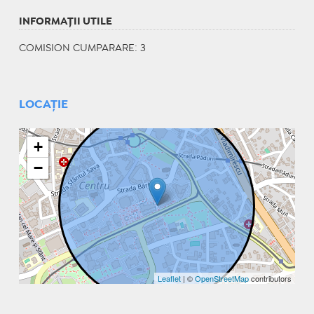
INFORMAŢII UTILE
COMISION CUMPARARE: 3
LOCAȚIE
+
−
Leaflet
| ©
OpenStreetMap
contributors