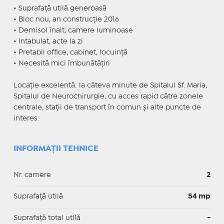
• Suprafață utilă generoasă
• Bloc nou, an construcție 2016
• Demisol înalt, camere luminoase
• Intabulat, acte la zi
• Pretabil office, cabinet, locuință
• Necesită mici îmbunătățiri
Locație excelentă: la câteva minute de Spitalul Sf. Maria,
Spitalul de Neurochirurgie, cu acces rapid către zonele
centrale, stații de transport în comun și alte puncte de
interes.
INFORMAȚII TEHNICE
Nr. camere
2
Suprafaţă utilă
54 mp
Suprafaţă total utilă
-