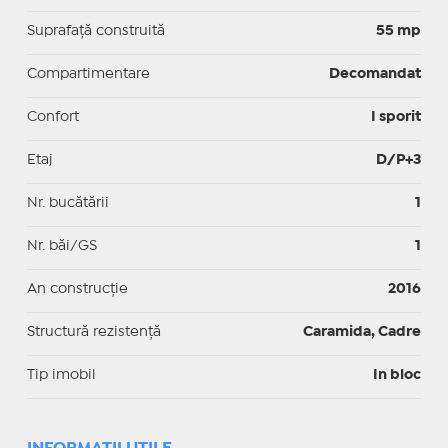
Suprafaţă construită
55 mp
Compartimentare
Decomandat
Confort
I sporit
Etaj
D/P+3
Nr. bucătării
1
Nr. băi/GS
1
An construcție
2016
Structură rezistență
Caramida, Cadre
Tip imobil
In bloc