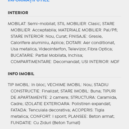
INFORMAŢII UTILE
INTERIOR
MOBILAT
: Semi-mobilat;
STIL MOBILIER
: Clasic;
STARE
MOBILIER
: Acceptabila;
MATERIALE MOBILIER
: Pal/Pfl;
STARE INTERIOR
: Nou, Curat;
FINISAJE
: Gresie,
Calorifere aluminiu, Aplice;
DOTARI
: Aer conditionat,
Usa metalica, Videointerfon, Televizor, Fibra Optica;
BUCATARIE
: Partial Mobilata, Inchisa;
COMPARTIMENTARE
: Decomandat;
USI INTERIOR
: MDF
INFO IMOBIL
TIP IMOBIL
: In bloc;
VECHIME IMOBIL
: Nou;
STADIU
CONSTRUCTIE
: Finalizat;
STARE IMOBIL
: Buna;
TIPURI
DE APARTAMENTE
: 2 camere;
STRUCTURA
: Caramida,
Cadre;
IZOLATIE EXTERIOARA
: Polistiren expandat;
FATADA
: Tencuiala decorativa;
ACOPERIS
: Tigla
metalica;
CONFORT
: I sporit;
PLANSEE
: Beton armat;
FUNDATIE
: Cu Ziduri (Beton Turnat)