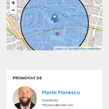
+
−
Leaflet
| ©
OpenStreetMap
contributors
PROMOVAT DE
Florin Florescu
0744950152
f.florescu@ymail.com