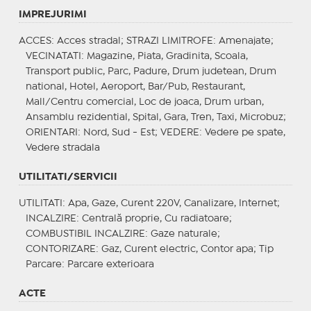
IMPREJURIMI
ACCES
: Acces stradal;
STRAZI LIMITROFE
: Amenajate;
VECINATATI
: Magazine, Piata, Gradinita, Scoala,
Transport public, Parc, Padure, Drum judetean, Drum
national, Hotel, Aeroport, Bar/Pub, Restaurant,
Mall/Centru comercial, Loc de joaca, Drum urban,
Ansamblu rezidential, Spital, Gara, Tren, Taxi, Microbuz;
ORIENTARI
: Nord, Sud - Est;
VEDERE
: Vedere pe spate,
Vedere stradala
UTILITATI/SERVICII
UTILITATI
: Apa, Gaze, Curent 220V, Canalizare, Internet;
INCALZIRE
: Centrală proprie, Cu radiatoare;
COMBUSTIBIL INCALZIRE
: Gaze naturale;
CONTORIZARE
: Gaz, Curent electric, Contor apa;
Tip
Parcare
: Parcare exterioara
ACTE