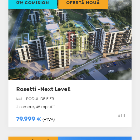
0% COMISION
OFERTĂ NOUĂ
Rosetti -Next Level!
Iasi - PODUL DE FIER
2 camere, 45 mp utili
#111
79.999
€
(+TVA)