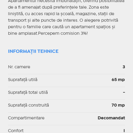
Apartamentul necesită îmbunătățiri, oferind posibilitatea
de a fi amenajat după preferințele tale. Zona este
liniștită, cu acces rapid la școală, magazine, stații de
transport și alte puncte de interes. O alegere potrivită
pentru o familie care caută un apartament spațios și
bine amplasat.Percepem comision 3%!
INFORMAȚII TEHNICE
Nr. camere
3
Suprafaţă utilă
65 mp
Suprafaţă total utilă
-
Suprafaţă construită
70 mp
Compartimentare
Decomandat
Confort
I