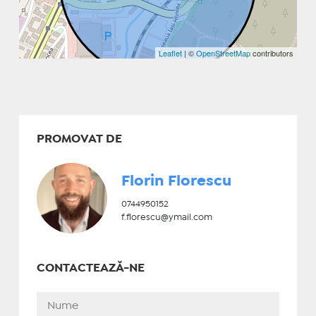
Leaflet
| ©
OpenStreetMap
contributors
PROMOVAT DE
Florin Florescu
0744950152
f.florescu@ymail.com
CONTACTEAZĂ-NE