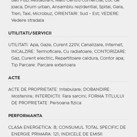
Bar/Pub, Restaurant, Mall/Centru comercial, Loc de
joaca, Drum urban, Ansamblu rezidential, Spital, Gara,
Tren, Taxi, Microbuz;
ORIENTARI
: Sud - Est;
VEDERE
:
Vedere stradala
UTILITATI/SERVICII
UTILITATI
: Apa, Gaze, Curent 220V, Canalizare, Internet;
INCALZIRE
: Termoficare, Cu radiatoare;
CONTORIZARE
:
Gaz, Curent electric, Repartitoare caldura, Contor apa;
Tip Parcare
: Parcare exterioara
ACTE
ACTE DE PROPRIETATE
: Intabulare;
DOBANDIRE
:
Mostenire;
INTERDICTII
: Fara sarcini;
FORMA TITLULUI
DE PROPRIETATE
: Persoana fizica
PERFORMANTA
CLASA ENERGETICA
: B;
CONSUMUL TOTAL SPECIFIC DE
ENERGIE PRIMARA
: 121;
INDICELE DE EMISII