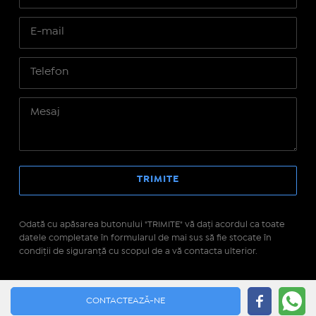
Odată cu apăsarea butonului "TRIMITE" vă daţi acordul ca toate
datele completate în formularul de mai sus să fie stocate în
condiţii de siguranţă cu scopul de a vă contacta ulterior.
Site realizat pe platforma
IMOPEDIA.ro - Anunțuri
CONTACTEAZĂ-NE
Imobiliare
pe tehnologie
Real Manager - CRM Imobiliar