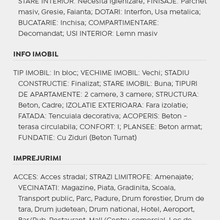
STARE INTERIOR
: Necesita igienizare;
FINISAJE
: Parchet
masiv, Gresie, Faianta;
DOTARI
: Interfon, Usa metalica;
BUCATARIE
: Inchisa;
COMPARTIMENTARE
:
Decomandat;
USI INTERIOR
: Lemn masiv
INFO IMOBIL
TIP IMOBIL
: In bloc;
VECHIME IMOBIL
: Vechi;
STADIU
CONSTRUCTIE
: Finalizat;
STARE IMOBIL
: Buna;
TIPURI
DE APARTAMENTE
: 2 camere, 3 camere;
STRUCTURA
:
Beton, Cadre;
IZOLATIE EXTERIOARA
: Fara izolatie;
FATADA
: Tencuiala decorativa;
ACOPERIS
: Beton -
terasa circulabila;
CONFORT
: I;
PLANSEE
: Beton armat;
FUNDATIE
: Cu Ziduri (Beton Turnat)
IMPREJURIMI
ACCES
: Acces stradal;
STRAZI LIMITROFE
: Amenajate;
VECINATATI
: Magazine, Piata, Gradinita, Scoala,
Transport public, Parc, Padure, Drum forestier, Drum de
tara, Drum judetean, Drum national, Hotel, Aeroport,