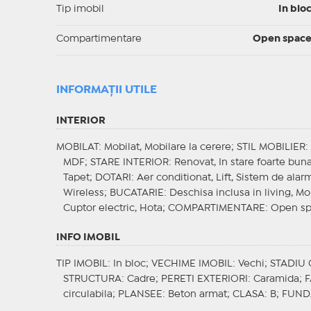
Tip imobil
In blo
Compartimentare
Open spac
INFORMAŢII UTILE
INTERIOR
MOBILAT
: Mobilat, Mobilare la cerere;
STIL MOBILIER
:
MDF;
STARE INTERIOR
: Renovat, In stare foarte bun
Tapet;
DOTARI
: Aer conditionat, Lift, Sistem de alar
Wireless;
BUCATARIE
: Deschisa inclusa in living, Mo
Cuptor electric, Hota;
COMPARTIMENTARE
: Open s
INFO IMOBIL
TIP IMOBIL
: In bloc;
VECHIME IMOBIL
: Vechi;
STADIU
STRUCTURA
: Cadre;
PERETI EXTERIORI
: Caramida;
F
circulabila;
PLANSEE
: Beton armat;
CLASA
: B;
FUND