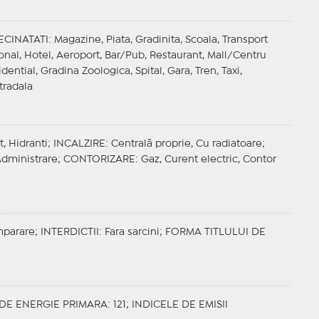
ECINATATI
: Magazine, Piata, Gradinita, Scoala, Transport
onal, Hotel, Aeroport, Bar/Pub, Restaurant, Mall/Centru
ntial, Gradina Zoologica, Spital, Gara, Tren, Taxi,
tradala
t, Hidranti;
INCALZIRE
: Centrală proprie, Cu radiatoare;
Administrare;
CONTORIZARE
: Gaz, Curent electric, Contor
mparare;
INTERDICTII
: Fara sarcini;
FORMA TITLULUI DE
DE ENERGIE PRIMARA
: 121;
INDICELE DE EMISII