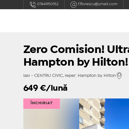
0744950152
f.florescu@ymail.com
Zero Comision! Ultr
Hampton by Hilton!
Iasi - CENTRU CIVIC, reper: Hampton by Hilton
649
€/lună
ÎNCHIRIAT