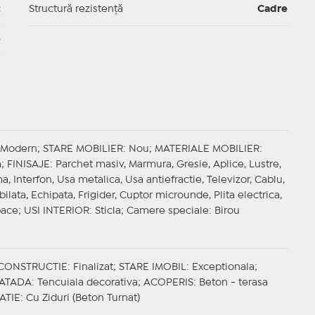
c
Structură rezistență
Cadre
e
 Modern;
STARE MOBILIER
: Nou;
MATERIALE MOBILIER
:
a;
FINISAJE
: Parchet masiv, Marmura, Gresie, Aplice, Lustre,
ma, Interfon, Usa metalica, Usa antiefractie, Televizor, Cablu,
bilata, Echipata, Frigider, Cuptor microunde, Plita electrica,
pace;
USI INTERIOR
: Sticla;
Camere speciale
: Birou
 CONSTRUCTIE
: Finalizat;
STARE IMOBIL
: Exceptionala;
ATADA
: Tencuiala decorativa;
ACOPERIS
: Beton - terasa
ATIE
: Cu Ziduri (Beton Turnat)