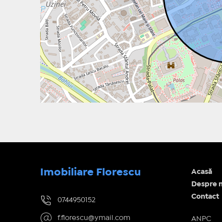
Imobiliare Florescu
Acasă
Despre n
Contact
0744950152
f.florescu@ymail.com
ANPC