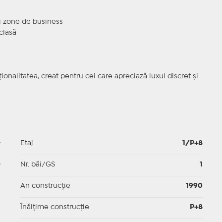
 și zone de business
 clasă
nalitatea, creat pentru cei care apreciază luxul discret și
-
Etaj
1/P+8
-
Nr. băi/GS
1
p
An construcție
1990
p
Înălțime construcție
P+8