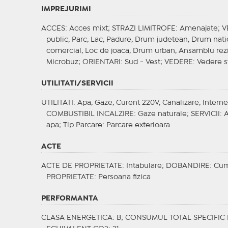
IMPREJURIMI
ACCES
: Acces mixt;
STRAZI LIMITROFE
: Amenajate;
V
public, Parc, Lac, Padure, Drum judetean, Drum nati
comercial, Loc de joaca, Drum urban, Ansamblu rezide
Microbuz;
ORIENTARI
: Sud - Vest;
VEDERE
: Vedere s
UTILITATI/SERVICII
UTILITATI
: Apa, Gaze, Curent 220V, Canalizare, Interne
COMBUSTIBIL INCALZIRE
: Gaze naturale;
SERVICII
: 
apa;
Tip Parcare
: Parcare exterioara
ACTE
ACTE DE PROPRIETATE
: Intabulare;
DOBANDIRE
: Cu
PROPRIETATE
: Persoana fizica
PERFORMANTA
CLASA ENERGETICA
: B;
CONSUMUL TOTAL SPECIFIC 