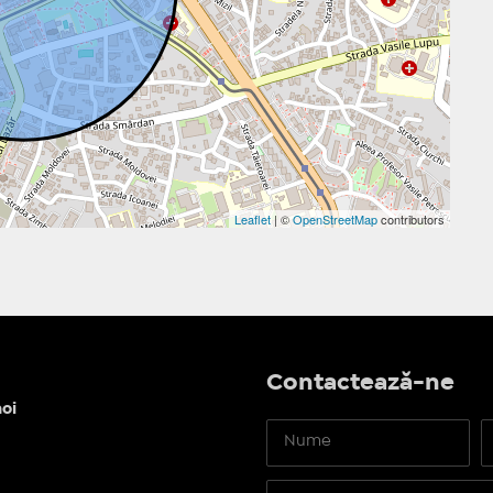
Leaflet
| ©
OpenStreetMap
contributors
Contactează-ne
oi