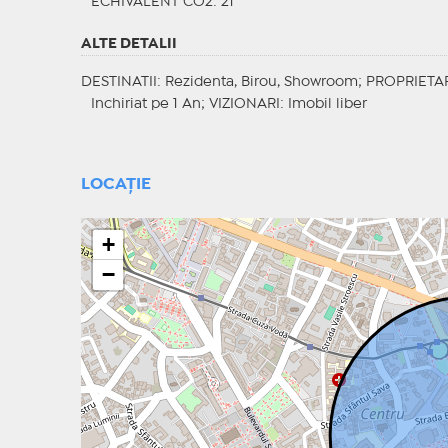
ECHIVALENT CO2
: 21
ALTE DETALII
DESTINATII
: Rezidenta, Birou, Showroom;
PROPRIETA
Inchiriat pe 1 An;
VIZIONARI
: Imobil liber
LOCAȚIE
+
−