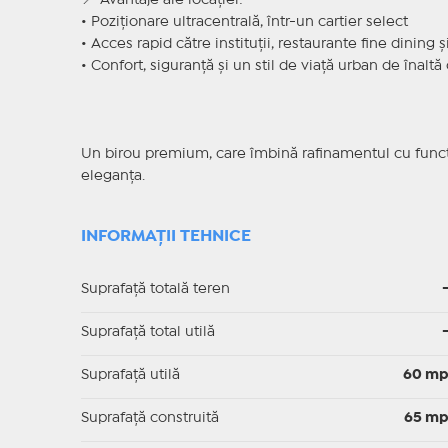
📍 Avantaje ale locației:
• Poziționare ultracentrală, într-un cartier select
• Acces rapid către instituții, restaurante fine dining
• Confort, siguranță și un stil de viață urban de înaltă
Un birou premium, care îmbină rafinamentul cu funcțio
eleganța.
INFORMAȚII TEHNICE
Suprafață totală teren
Suprafaţă total utilă
Suprafaţă utilă
60 m
Suprafaţă construită
65 m