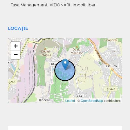
Taxa Management;
VIZIONARI
: Imobil liber
LOCAȚIE
+
−
Leaflet
| ©
OpenStreetMap
contributors