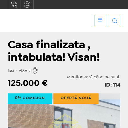
Casa finalizata ,
intabulata! Visan!
Iasi - VISANI
Menționează când ne suni:
125.000
€
ID: 114
0% COMISION
OFERTĂ NOUĂ