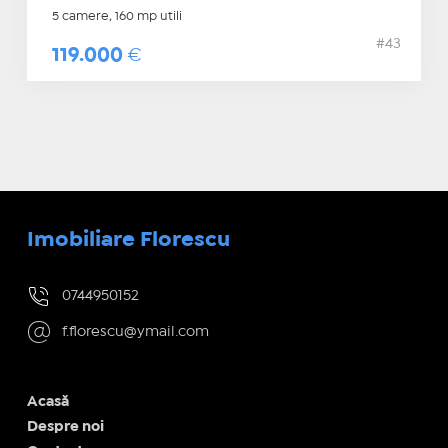
5 camere, 160 mp utili
#43
119.000
€
Imobiliare Florescu
0744950152
f.florescu@ymail.com
Acasă
Despre noi