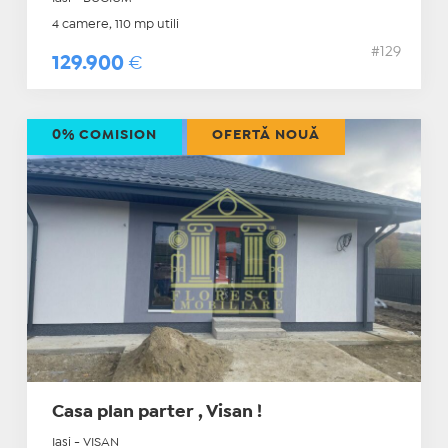
4 camere, 110 mp utili
#129
129.900
€
0% COMISION
OFERTĂ NOUĂ
Casa plan parter , Visan !
Iasi - VISAN