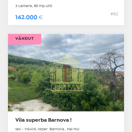
3 camere, 85 mp utili
#82
142.000
€
VÂNDUT
Vila superba Barnova !
Iasi - VISANI, reper: Barnova , Hai Hui