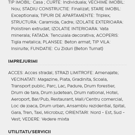
TIP IMOBIL
: Casa ;
CURTE
: Individuala;
VECHIME IMOBIL
:
Nou;
STADIU CONSTRUCTIE
: Finalizat;
STARE IMOBIL
:
Exceptionala;
TIPURI DE APARTAMENTE
: Triplex;
STRUCTURA
: Caramida, Cadre;
IZOLATIE EXTERIOARA
:
Polistiren extrudat;
IZOLATIE INTERIOARA
: Vata
minerala;
FATADA
: Tencuiala decorativa;
ACOPERIS
:
Tigla metalica;
PLANSEE
: Beton armat;
TIP VILA
:
Insiruite;
FUNDATIE
: Cu Ziduri (Beton Turnat)
IMPREJURIMI
ACCES
: Acces stradal;
STRAZI LIMITROFE
: Amenajate;
VECINATATI
: Magazine, Piata, Gradinita, Scoala,
Transport public, Parc, Lac, Padure, Drum forestier,
Drum de tara, Drum judetean, Drum national, Hotel,
Aeroport, Bar/Pub, Restaurant, Mall/Centru comercial,
Loc de joaca, Drum urban, Ansamblu rezidential, Spital,
Gara, Tren, Taxi, Microbuz;
ORIENTARI
: Nord - Est, Sud -
Vest;
VEDERE
: Vedere mixta
UTILITATI/SERVICII