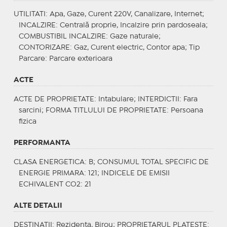
UTILITATI
: Apa, Gaze, Curent 220V, Canalizare, Internet;
INCALZIRE
: Centrală proprie, Incalzire prin pardoseala;
COMBUSTIBIL INCALZIRE
: Gaze naturale;
CONTORIZARE
: Gaz, Curent electric, Contor apa;
Tip
Parcare
: Parcare exterioara
ACTE
ACTE DE PROPRIETATE
: Intabulare;
INTERDICTII
: Fara
sarcini;
FORMA TITLULUI DE PROPRIETATE
: Persoana
fizica
PERFORMANTA
CLASA ENERGETICA
: B;
CONSUMUL TOTAL SPECIFIC DE
ENERGIE PRIMARA
: 121;
INDICELE DE EMISII
ECHIVALENT CO2
: 21
ALTE DETALII
DESTINATII
: Rezidenta, Birou;
PROPRIETARUL PLATESTE
: