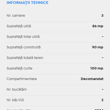
INFORMAȚII TEHNICE
Nr. camere
3
Suprafaţă utilă
86 mp
Suprafaţă total utilă
-
Suprafaţă construită
90 mp
Suprafață totală teren
-
Suprafaţă curte
100 mp
Compartimentare
Decomandat
Nr. bucătării
-
Nr. băi/GS
2