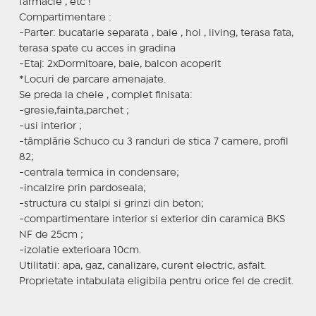
farmacie , etc !
Compartimentare :
-Parter: bucatarie separata , baie , hol , living, terasa fata,
terasa spate cu acces in gradina
-Etaj: 2xDormitoare, baie, balcon acoperit
*Locuri de parcare amenajate.
Se preda la cheie , complet finisata:
-gresie,fainta,parchet ;
-usi interior ;
-tâmplărie Schuco cu 3 randuri de stica 7 camere, profil
82;
-centrala termica in condensare;
-incalzire prin pardoseala;
-structura cu stalpi si grinzi din beton;
-compartimentare interior si exterior din caramica BKS
NF de 25cm ;
-izolatie exterioara 10cm.
Utilitatii: apa, gaz, canalizare, curent electric, asfalt.
Proprietate intabulata eligibila pentru orice fel de credit.