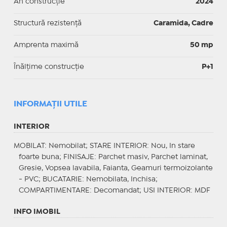
An construcție
2024
Structură rezistență
Caramida, Cadre
Amprenta maximă
50 mp
Înălțime construcție
P+1
INFORMAŢII UTILE
INTERIOR
MOBILAT
: Nemobilat;
STARE INTERIOR
: Nou, In stare
foarte buna;
FINISAJE
: Parchet masiv, Parchet laminat,
Gresie, Vopsea lavabila, Faianta, Geamuri termoizolante
- PVC;
BUCATARIE
: Nemobilata, Inchisa;
COMPARTIMENTARE
: Decomandat;
USI INTERIOR
: MDF
INFO IMOBIL