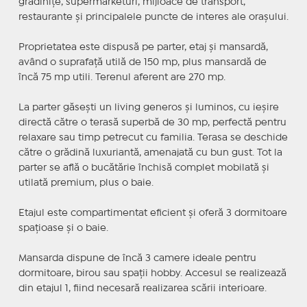
grădinițe, supermarketuri, mijloace de transport,
restaurante și principalele puncte de interes ale orașului.
Proprietatea este dispusă pe parter, etaj și mansardă,
având o suprafață utilă de 150 mp, plus mansardă de
încă 75 mp utili. Terenul aferent are 270 mp.
La parter găsești un living generos și luminos, cu ieșire
directă către o terasă superbă de 30 mp, perfectă pentru
relaxare sau timp petrecut cu familia. Terasa se deschide
către o grădină luxuriantă, amenajată cu bun gust. Tot la
parter se află o bucătărie închisă complet mobilată și
utilată premium, plus o baie.
Etajul este compartimentat eficient și oferă 3 dormitoare
spațioase și o baie.
Mansarda dispune de încă 3 camere ideale pentru
dormitoare, birou sau spații hobby. Accesul se realizează
din etajul 1, fiind necesară realizarea scării interioare.