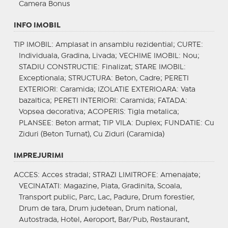
Camera Bonus
INFO IMOBIL
TIP IMOBIL
: Amplasat in ansamblu rezidential;
CURTE
:
Individuala, Gradina, Livada;
VECHIME IMOBIL
: Nou;
STADIU CONSTRUCTIE
: Finalizat;
STARE IMOBIL
:
Exceptionala;
STRUCTURA
: Beton, Cadre;
PERETI
EXTERIORI
: Caramida;
IZOLATIE EXTERIOARA
: Vata
bazaltica;
PERETI INTERIORI
: Caramida;
FATADA
:
Vopsea decorativa;
ACOPERIS
: Tigla metalica;
PLANSEE
: Beton armat;
TIP VILA
: Duplex;
FUNDATIE
: Cu
Ziduri (Beton Turnat), Cu Ziduri (Caramida)
IMPREJURIMI
ACCES
: Acces stradal;
STRAZI LIMITROFE
: Amenajate;
VECINATATI
: Magazine, Piata, Gradinita, Scoala,
Transport public, Parc, Lac, Padure, Drum forestier,
Drum de tara, Drum judetean, Drum national,
Autostrada, Hotel, Aeroport, Bar/Pub, Restaurant,