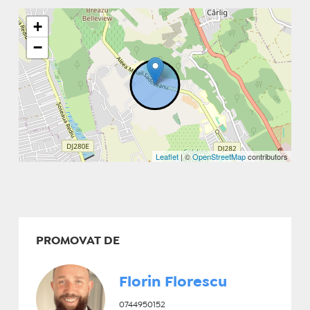
+
−
Leaflet
| ©
OpenStreetMap
contributors
PROMOVAT DE
Florin Florescu
0744950152