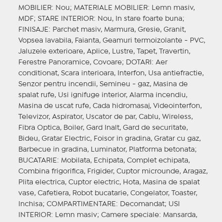
MOBILIER
: Nou;
MATERIALE MOBILIER
: Lemn masiv,
MDF;
STARE INTERIOR
: Nou, In stare foarte buna;
FINISAJE
: Parchet masiv, Marmura, Gresie, Granit,
Vopsea lavabila, Faianta, Geamuri termoizolante - PVC,
Jaluzele exterioare, Aplice, Lustre, Tapet, Travertin,
Ferestre Panoramice, Covoare;
DOTARI
: Aer
conditionat, Scara interioara, Interfon, Usa antiefractie,
Senzor pentru incendii, Semineu - gaz, Masina de
spalat rufe, Usi ignifuge interior, Alarma incendiu,
Masina de uscat rufe, Cada hidromasaj, Videointerfon,
Televizor, Aspirator, Uscator de par, Cablu, Wireless,
Fibra Optica, Boiler, Gard Inalt, Gard de securitate,
Bideu, Gratar Electric, Foisor in gradina, Gratar cu gaz,
Barbecue in gradina, Luminator, Platforma betonata;
BUCATARIE
: Mobilata, Echipata, Complet echipata,
Combina frigorifica, Frigider, Cuptor microunde, Aragaz,
Plita electrica, Cuptor electric, Hota, Masina de spalat
vase, Cafetiera, Robot bucatarie, Congelator, Toaster,
Inchisa;
COMPARTIMENTARE
: Decomandat;
USI
INTERIOR
: Lemn masiv;
Camere speciale
: Mansarda,