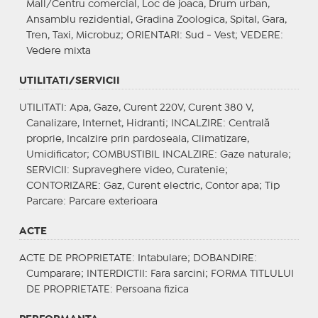
Mall/Centru comercial, Loc de joaca, Drum urban,
Ansamblu rezidential, Gradina Zoologica, Spital, Gara,
Tren, Taxi, Microbuz;
ORIENTARI
: Sud - Vest;
VEDERE
:
Vedere mixta
UTILITATI/SERVICII
UTILITATI
: Apa, Gaze, Curent 220V, Curent 380 V,
Canalizare, Internet, Hidranti;
INCALZIRE
: Centrală
proprie, Incalzire prin pardoseala, Climatizare,
Umidificator;
COMBUSTIBIL INCALZIRE
: Gaze naturale;
SERVICII
: Supraveghere video, Curatenie;
CONTORIZARE
: Gaz, Curent electric, Contor apa;
Tip
Parcare
: Parcare exterioara
ACTE
ACTE DE PROPRIETATE
: Intabulare;
DOBANDIRE
:
Cumparare;
INTERDICTII
: Fara sarcini;
FORMA TITLULUI
DE PROPRIETATE
: Persoana fizica