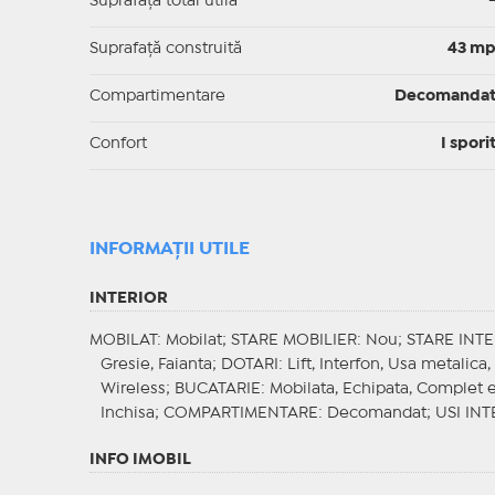
Suprafaţă total utilă
Suprafaţă construită
43 m
Compartimentare
Decomanda
Confort
I spori
INFORMAŢII UTILE
INTERIOR
MOBILAT
: Mobilat;
STARE MOBILIER
: Nou;
STARE INT
Gresie, Faianta;
DOTARI
: Lift, Interfon, Usa metalic
Wireless;
BUCATARIE
: Mobilata, Echipata, Complet ec
Inchisa;
COMPARTIMENTARE
: Decomandat;
USI INT
INFO IMOBIL