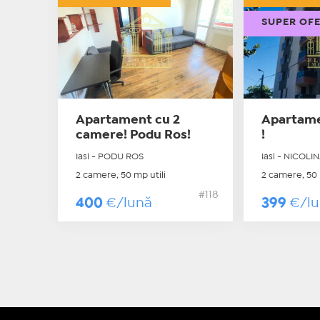
SUPER OF
Apartament cu 2
Apartame
camere! Podu Ros!
!
Iasi - PODU ROS
Iasi - NICOLI
2 camere, 50 mp utili
2 camere, 50 
#118
400
€/lună
399
€/l