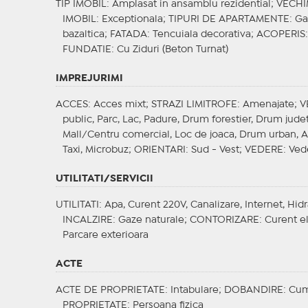
TIP IMOBIL
: Amplasat in ansamblu rezidential;
VECHI
IMOBIL
: Exceptionala;
TIPURI DE APARTAMENTE
: G
bazaltica;
FATADA
: Tencuiala decorativa;
ACOPERIS
FUNDATIE
: Cu Ziduri (Beton Turnat)
IMPREJURIMI
ACCES
: Acces mixt;
STRAZI LIMITROFE
: Amenajate;
V
public, Parc, Lac, Padure, Drum forestier, Drum jude
Mall/Centru comercial, Loc de joaca, Drum urban, An
Taxi, Microbuz;
ORIENTARI
: Sud - Vest;
VEDERE
: Ved
UTILITATI/SERVICII
UTILITATI
: Apa, Curent 220V, Canalizare, Internet, Hidr
INCALZIRE
: Gaze naturale;
CONTORIZARE
: Curent e
Parcare exterioara
ACTE
ACTE DE PROPRIETATE
: Intabulare;
DOBANDIRE
: Cu
PROPRIETATE
: Persoana fizica