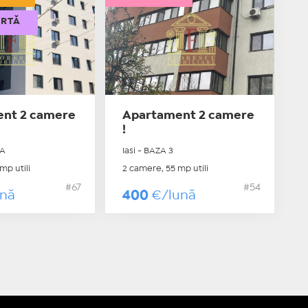
ERTĂ
nt 2 camere
Apartament 2 camere
!
NA
Iasi - BAZA 3
mp utili
2 camere, 55 mp utili
#67
#54
ună
400
€/lună