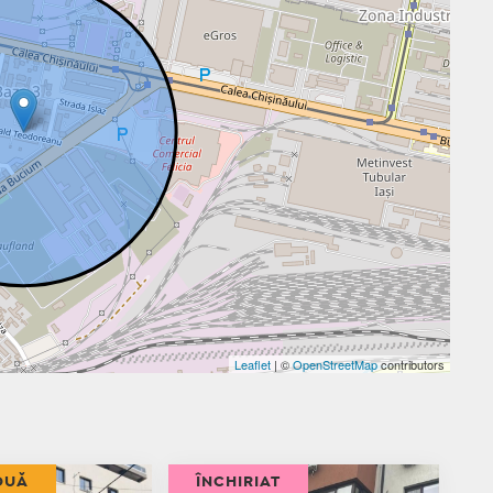
Leaflet
| ©
OpenStreetMap
contributors
OUĂ
ÎNCHIRIAT