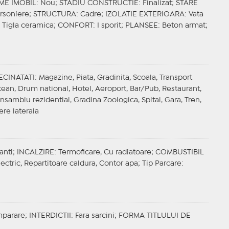
ME IMOBIL
: Nou;
STADIU CONSTRUCTIE
: Finalizat;
STARE
arsoniere;
STRUCTURA
: Cadre;
IZOLATIE EXTERIOARA
: Vata
: Tigla ceramica;
CONFORT
: I sporit;
PLANSEE
: Beton armat;
ECINATATI
: Magazine, Piata, Gradinita, Scoala, Transport
tean, Drum national, Hotel, Aeroport, Bar/Pub, Restaurant,
samblu rezidential, Gradina Zoologica, Spital, Gara, Tren,
ere laterala
anti;
INCALZIRE
: Termoficare, Cu radiatoare;
COMBUSTIBIL
lectric, Repartitoare caldura, Contor apa;
Tip Parcare
:
mparare;
INTERDICTII
: Fara sarcini;
FORMA TITLULUI DE