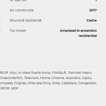
-
Nr. băi/GS
1
p
An construcție
2017
t
Structură rezistență
Cadre
t
Tip imobil
Amplasat in ansamblu
rezidential
ERIOR
: Nou, In stare foarte buna;
FINISAJE
: Parchet masiv,
a, Videointerfon, Televizor, Home Cinema, Aspirator, Cablu,
hipata, Frigider, Plita electrica, Hota, Cafetiera, Congelator,
ERIOR
: MDF