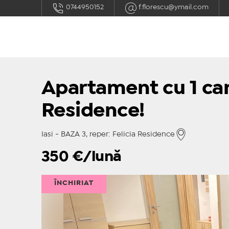
0744950152
f.florescu@ymail.com
Apartament cu 1 cam
Residence!
Iasi - BAZA 3, reper: Felicia Residence
350
€/lună
ÎNCHIRIAT