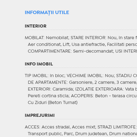
INFORMAŢII UTILE
INTERIOR
MOBILAT
: Nemobilat;
STARE INTERIOR
: Nou, In stare
Aer conditionat, Lift, Usa antiefractie, Facilitati pers
COMPARTIMENTARE
: Semi-decomandat;
USI INTER
INFO IMOBIL
TIP IMOBIL
: In bloc;
VECHIME IMOBIL
: Nou;
STADIU 
DE APARTAMENTE
: Garsoniere, 2 camere, 3 camer
EXTERIORI
: Caramida;
IZOLATIE EXTERIOARA
: Vata 
Pereti cortina sticla;
ACOPERIS
: Beton - terasa circu
Cu Ziduri (Beton Turnat)
IMPREJURIMI
ACCES
: Acces stradal, Acces mixt;
STRAZI LIMITROFE
Transport public, Parc, Drum judetean, Drum nationa