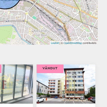
Leaflet
| ©
OpenStreetMap
contributors
VÂNDUT