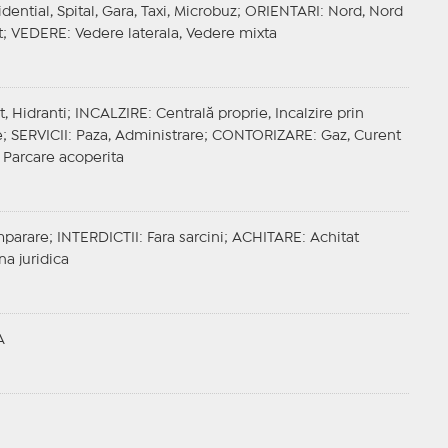
ntial, Spital, Gara, Taxi, Microbuz;
ORIENTARI
: Nord, Nord
t;
VEDERE
: Vedere laterala, Vedere mixta
t, Hidranti;
INCALZIRE
: Centrală proprie, Incalzire prin
e;
SERVICII
: Paza, Administrare;
CONTORIZARE
: Gaz, Curent
, Parcare acoperita
mparare;
INTERDICTII
: Fara sarcini;
ACHITARE
: Achitat
na juridica
A