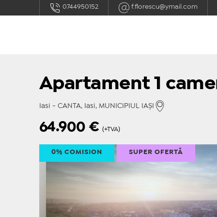
0744950152
f.florescu@ymail.com
Apartament 1 camer
Iasi - CANTA, Iasi, MUNICIPIUL IAŞI
64.900
€
(+TVA)
0% COMISION
SUPER OFERTĂ