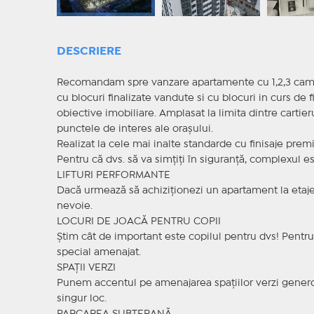
DESCRIERE
Recomandam spre vanzare apartamente cu 1,2,3 camere 
cu blocuri finalizate vandute si cu blocuri in curs de f
obiective imobiliare. Amplasat la limita dintre cartieru
punctele de interes ale orașului.
Realizat la cele mai inalte standarde cu finisaje prem
Pentru că dvs. să va simțiți în siguranță, complexul 
LIFTURI PERFORMANTE
Dacă urmează să achiziționezi un apartament la etajele
nevoie.
LOCURI DE JOACĂ PENTRU COPII
Știm cât de important este copilul pentru dvs! Pentru
special amenajat.
SPAȚII VERZI
Punem accentul pe amenajarea spațiilor verzi generoas
singur loc.