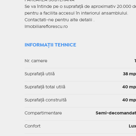
PARCAREA SUBTERANĂ
Se va întinde pe o suprafață de aproximativ 20.000 de 
pentru a facilita accesul în interiorul ansamblului.
Contactati-ne pentru alte detalii .
Imobiliareflorescu.ro
INFORMAȚII TEHNICE
Nr. camere
Suprafaţă utilă
38 m
Suprafaţă total utilă
40 m
Suprafaţă construită
40 m
Compartimentare
Semi-decomanda
Confort
Lu