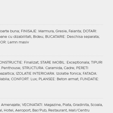
 foarte buna;
FINISAJE
: Marmura, Gresie, Faianta;
DOTARI
:
oane cu dizabilitati, Bideu;
BUCATARIE
: Deschisa separata;
IOR
: Lemn masiv
CONSTRUCTIE
: Finalizat;
STARE IMOBIL
: Exceptionala;
TIPURI
e, Penthouse;
STRUCTURA
: Caramida, Cadre;
PERETI
bazaltica;
IZOLATIE INTERIOARA
: Izolatie fonica;
FATADA
:
labila;
CONFORT
: Lux;
PLANSEE
: Beton armat;
FUNDATIE
:
: Amenajate;
VECINATATI
: Magazine, Piata, Gradinita, Scoala,
l, Hotel, Aeroport, Bar/Pub, Restaurant, Mall/Centru