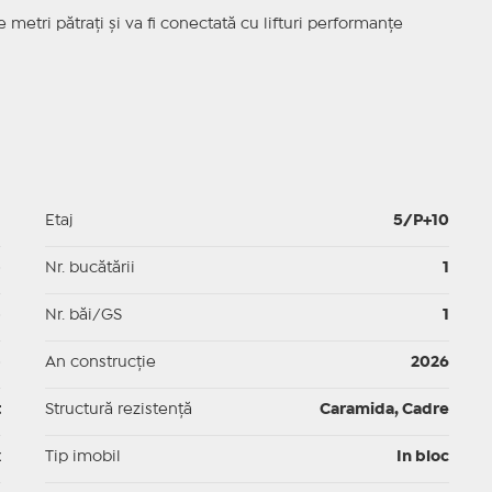
metri pătrați și va fi conectată cu lifturi performanțe
1
Etaj
5/P+10
p
Nr. bucătării
1
p
Nr. băi/GS
1
p
An construcție
2026
t
Structură rezistență
Caramida, Cadre
x
Tip imobil
In bloc