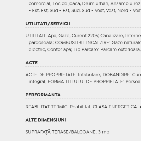
comercial, Loc de joaca, Drum urban, Ansamblu rezide
- Est, Est, Sud - Est, Sud, Sud - Vest, Vest, Nord - Ves
UTILITATI/SERVICII
UTILITATI
: Apa, Gaze, Curent 220V, Canalizare, Interne
pardoseala;
COMBUSTIBIL INCALZIRE
: Gaze natural
electric, Contor apa;
Tip Parcare
: Parcare exterioara
ACTE
ACTE DE PROPRIETATE
: Intabulare;
DOBANDIRE
: Cu
integral;
FORMA TITLULUI DE PROPRIETATE
: Persoa
PERFORMANTA
REABILITAT TERMIC
: Reabilitat;
CLASA ENERGETICA
: 
ALTE DIMENSIUNI
SUPRAFAȚĂ TERASE/BALCOANE: 3 mp