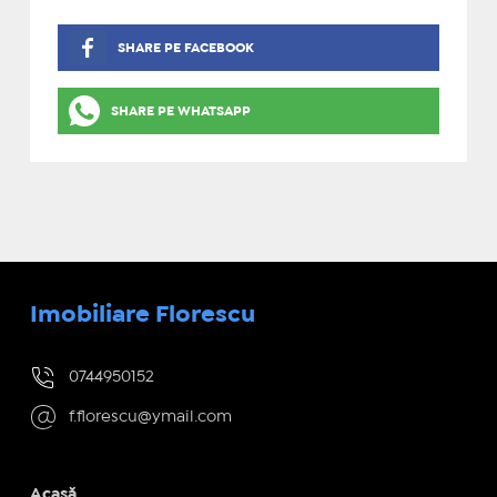
SHARE PE FACEBOOK
SHARE PE WHATSAPP
Imobiliare Florescu
0744950152
f.florescu@ymail.com
Acasă