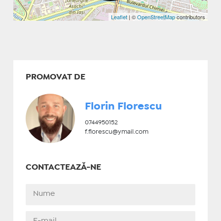
Leaflet
| ©
OpenStreetMap
contributors
PROMOVAT DE
Florin Florescu
0744950152
f.florescu@ymail.com
CONTACTEAZĂ-NE