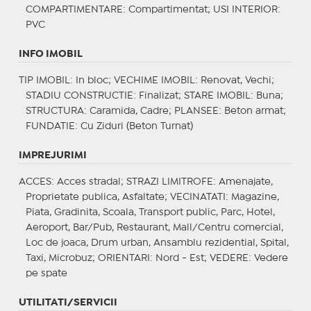
COMPARTIMENTARE
: Compartimentat;
USI INTERIOR
:
PVC
INFO IMOBIL
TIP IMOBIL
: In bloc;
VECHIME IMOBIL
: Renovat, Vechi;
STADIU CONSTRUCTIE
: Finalizat;
STARE IMOBIL
: Buna;
STRUCTURA
: Caramida, Cadre;
PLANSEE
: Beton armat;
FUNDATIE
: Cu Ziduri (Beton Turnat)
IMPREJURIMI
ACCES
: Acces stradal;
STRAZI LIMITROFE
: Amenajate,
Proprietate publica, Asfaltate;
VECINATATI
: Magazine,
Piata, Gradinita, Scoala, Transport public, Parc, Hotel,
Aeroport, Bar/Pub, Restaurant, Mall/Centru comercial,
Loc de joaca, Drum urban, Ansamblu rezidential, Spital,
Taxi, Microbuz;
ORIENTARI
: Nord - Est;
VEDERE
: Vedere
pe spate
UTILITATI/SERVICII