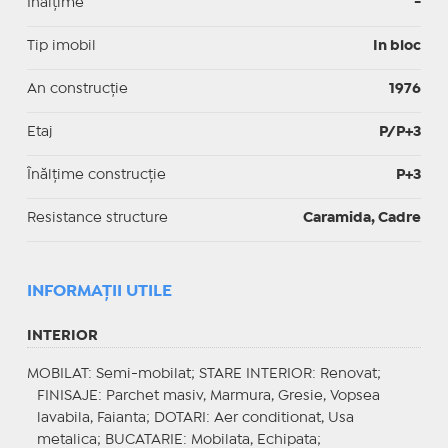
Înălțime
-
Tip imobil
In bloc
An construcție
1976
Etaj
P/P+3
Înălțime construcție
P+3
Resistance structure
Caramida, Cadre
INFORMAŢII UTILE
INTERIOR
MOBILAT
: Semi-mobilat;
STARE INTERIOR
: Renovat;
FINISAJE
: Parchet masiv, Marmura, Gresie, Vopsea
lavabila, Faianta;
DOTARI
: Aer conditionat, Usa
metalica;
BUCATARIE
: Mobilata, Echipata;