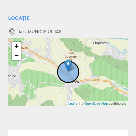
LOCAȚIE
Iasi, MUNICIPIUL IAŞI
+
−
Leaflet
| ©
OpenStreetMap
contributors