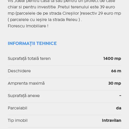
vis ,ideal pentru casa ta sau pentru un proiect de case
chiar si pentru investitie .Pretul terenului este 39 euro
mp (parcelele de pe strada Cireșilor )resectiv 29 euro mp
( parcelele cu ieșire la strada Releu ) .
Florescu Imobiliare !
INFORMAȚII TEHNICE
Suprafață totală teren
1400 mp
Deschidere
66 m
Amprenta maximă
30 mp
Suprafață anexe
-
Parcelabil
da
Tip imobil
Intravilan