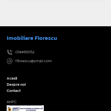
Imobiliare Florescu
0744950152
f.florescu@ymail.com
Acasă
Despre noi
Contact
ANPC