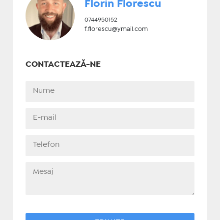
Florin Florescu
0744950152
f.florescu@ymail.com
CONTACTEAZĂ-NE