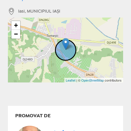
Iasi, MUNICIPIUL IAŞI
+
−
Leaflet
| ©
OpenStreetMap
contributors
PROMOVAT DE