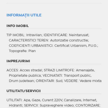
INFORMAŢII UTILE
INFO IMOBIL
TIP IMOBIL
: Intravilan;
IDENTIFICARE
: Neintarusat;
CARACTERISTICI TEREN
: Autorizatie constructie;
COEFICIENTI URBANISTICI
: Certificat Urbanism, P.U.G.;
Topografie
: Plan
IMPREJURIMI
ACCES
: Acces stradal;
STRAZI LIMITROFE
: Amenajate,
Proprietate publica;
VECINATATI
: Transport public,
Drum judetean;
ORIENTARI
: Sud;
VEDERE
: Vedere mixta
UTILITATI/SERVICII
UTILITATI
: Apa, Gaze, Curent 220V, Canalizare, Internet,
Hidranti;
SERVICII
: Supraveghere video;
CONTORIZARE
: