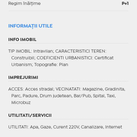
Regim înălțime
P+1
INFORMAŢII UTILE
INFO IMOBIL
TIP IMOBIL
: Intravilan;
CARACTERISTICI TEREN
:
Construibil;
COEFICIENTI URBANISTICI
: Certificat
Urbanism;
Topografie
: Plan
IMPREJURIMI
ACCES
: Acces stradal;
VECINATATI
: Magazine, Gradinita,
Parc, Padure, Drum judetean, Bar/Pub, Spital, Taxi,
Microbuz
UTILITATI/SERVICII
UTILITATI
: Apa, Gaze, Curent 220V, Canalizare, Internet