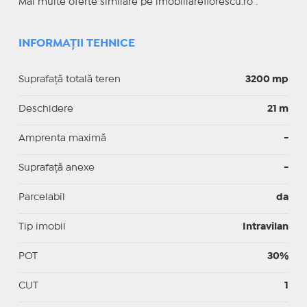
Mai multe oferte similare pe imobiliareflorescu.ro .
INFORMAȚII TEHNICE
Suprafață totală teren
3200 mp
Deschidere
21 m
Amprenta maximă
-
Suprafață anexe
-
Parcelabil
da
Tip imobil
Intravilan
POT
30%
CUT
1