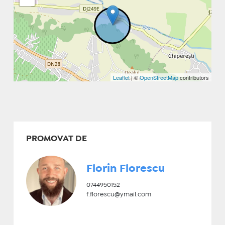
Leaflet
| ©
OpenStreetMap
contributors
PROMOVAT DE
Florin Florescu
0744950152
f.florescu@ymail.com