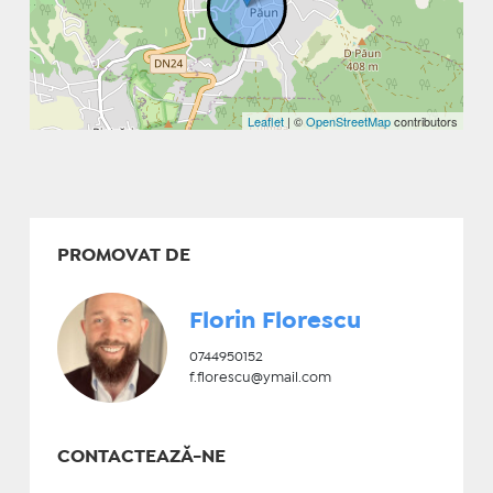
Leaflet
| ©
OpenStreetMap
contributors
PROMOVAT DE
Florin Florescu
0744950152
f.florescu@ymail.com
CONTACTEAZĂ-NE