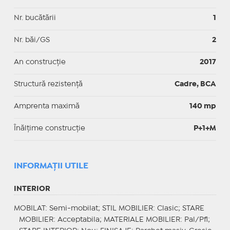
Nr. bucătării
1
Nr. băi/GS
2
An construcție
2017
Structură rezistență
Cadre, BCA
Amprenta maximă
140 mp
Înălțime construcție
P+1+M
INFORMAŢII UTILE
INTERIOR
MOBILAT
: Semi-mobilat;
STIL MOBILIER
: Clasic;
STARE
MOBILIER
: Acceptabila;
MATERIALE MOBILIER
: Pal/Pfl;