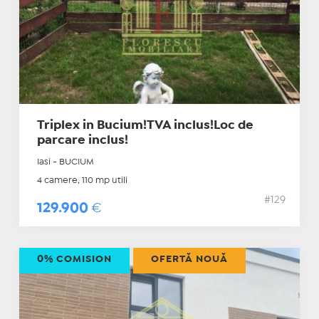
Triplex in Bucium!TVA inclus!Loc de
parcare inclus!
Iasi - BUCIUM
4 camere, 110 mp utili
#129
129.900
€
0% COMISION
OFERTĂ NOUĂ