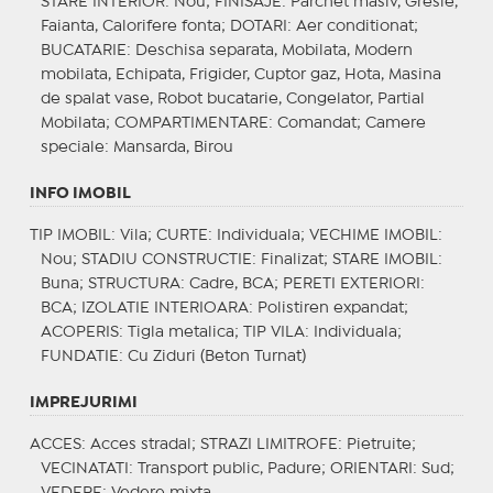
STARE INTERIOR
: Nou;
FINISAJE
: Parchet masiv, Gresie,
Faianta, Calorifere fonta;
DOTARI
: Aer conditionat;
BUCATARIE
: Deschisa separata, Mobilata, Modern
mobilata, Echipata, Frigider, Cuptor gaz, Hota, Masina
de spalat vase, Robot bucatarie, Congelator, Partial
Mobilata;
COMPARTIMENTARE
: Comandat;
Camere
speciale
: Mansarda, Birou
INFO IMOBIL
TIP IMOBIL
: Vila;
CURTE
: Individuala;
VECHIME IMOBIL
:
Nou;
STADIU CONSTRUCTIE
: Finalizat;
STARE IMOBIL
:
Buna;
STRUCTURA
: Cadre, BCA;
PERETI EXTERIORI
:
BCA;
IZOLATIE INTERIOARA
: Polistiren expandat;
ACOPERIS
: Tigla metalica;
TIP VILA
: Individuala;
FUNDATIE
: Cu Ziduri (Beton Turnat)
IMPREJURIMI
ACCES
: Acces stradal;
STRAZI LIMITROFE
: Pietruite;
VECINATATI
: Transport public, Padure;
ORIENTARI
: Sud;
VEDERE
: Vedere mixta