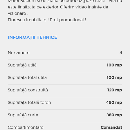
Motel Bucium si de statia de autobuz ,poze reale . Vila nu
este finalizata pe exterior .Oferim video inainte de
vizionare .
Florescu Imobiliare ! Pret promotional !
INFORMAȚII TEHNICE
Nr. camere
4
Suprafaţă utilă
100 mp
Suprafaţă total utilă
100 mp
Suprafaţă construită
120 mp
Suprafață totală teren
450 mp
Suprafaţă curte
380 mp
Compartimentare
Comandat